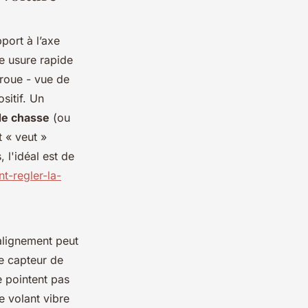
port à l’axe
ne usure rapide
a roue - vue de
ositif. Un
de chasse
(ou
t « veut »
 l'idéal est de
t-regler-la-
’alignement peut
Le capteur de
e pointent pas
e volant vibre