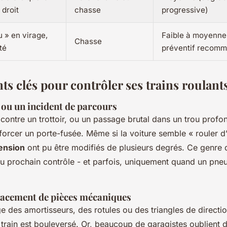
 droit
chasse
progressive)
 » en virage,
Faible à moyenne
Chasse
té
préventif recom
s clés pour contrôler ses trains roulant
 ou un incident de parcours
contre un trottoir, ou un passage brutal dans un trou profo
 forcer un porte-fusée. Même si la voiture semble « rouler d
ension
ont pu être modifiés de plusieurs degrés. Ce genre 
au prochain contrôle - et parfois, uniquement quand un pneu
acement de pièces mécaniques
des amortisseurs, des rotules ou des triangles de direction
rain est bouleversé. Or, beaucoup de garagistes oublient de