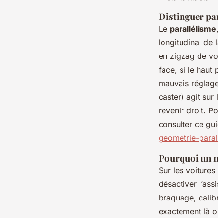
Distinguer par
Le
parallélisme
longitudinal de 
en zigzag de v
face, si le haut 
mauvais réglage 
caster
) agit sur 
revenir droit. P
consulter ce gu
geometrie-paral
Pourquoi un m
Sur les voitures
désactiver l’ass
braquage, calibr
exactement là où