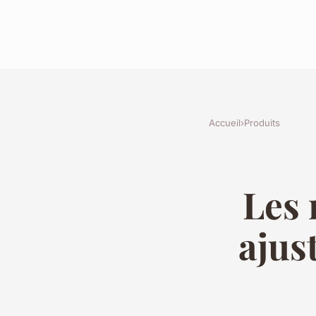
Accueil
›
Produits
Les 
ajus