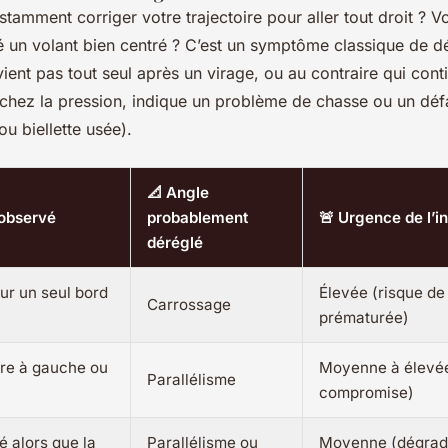
amment corriger votre trajectoire pour aller tout droit ? Vot
é un volant bien centré ? C’est un symptôme classique de d
vient pas tout seul après un virage, ou au contraire qui cont
chez la pression, indique un problème de chasse ou un dé
ou biellette usée).
📐 Angle
observé
probablement
🚨 Urgence de l’i
déréglé
ur un seul bord
Élevée (risque de
Carrossage
prématurée)
tire à gauche ou
Moyenne à élevée
Parallélisme
compromise)
é alors que la
Parallélisme ou
Moyenne (dégrad