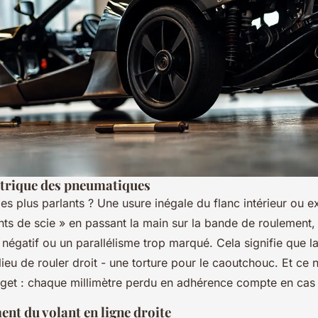
trique des pneumatiques
les plus parlants ? Une usure inégale du flanc intérieur ou ex
ts de scie » en passant la main sur la bande de roulement,
négatif ou un parallélisme trop marqué. Cela signifie que la
lieu de rouler droit - une torture pour le caoutchouc. Et ce 
get : chaque millimètre perdu en adhérence compte en cas
nt du volant en ligne droite