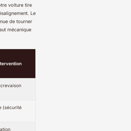
re voiture tire
ésalignement. Le
inue de tourner
faut mécanique
ntervention
 crevaison
 (sécurité
ation