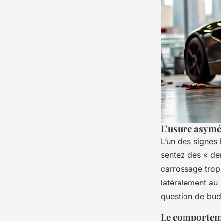
L'usure asymé
L’un des signes 
sentez des « den
carrossage trop 
latéralement au 
question de bud
Le comporteme