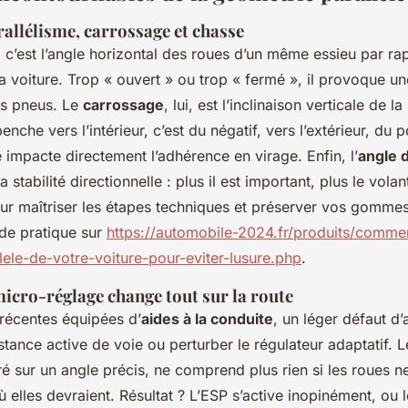
allélisme, carrossage et chasse
, c’est l’angle horizontal des roues d’un même essieu par rap
la voiture. Trop « ouvert » ou trop « fermé », il provoque u
os pneus. Le
carrossage
, lui, est l’inclinaison verticale de l
penche vers l’intérieur, c’est du négatif, vers l’extérieur, du p
impacte directement l’adhérence en virage. Enfin, l’
angle 
la stabilité directionnelle : plus il est important, plus le volan
our maîtriser les étapes techniques et préserver vos gommes,
ide pratique sur
https://automobile-2024.fr/produits/commen
lele-de-votre-voiture-pour-eviter-lusure.php
.
icro-réglage change tout sur la route
 récentes équipées d’
aides à la conduite
, un léger défaut d
istance active de voie ou perturber le régulateur adaptatif. 
é sur un angle précis, ne comprend plus rien si les roues n
 elles devraient. Résultat ? L’ESP s’active inopinément, ou l