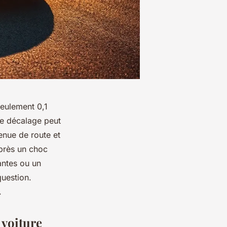
seulement 0,1
ime décalage peut
enue de route et
après un choc
tantes ou un
uestion.
.
 voiture