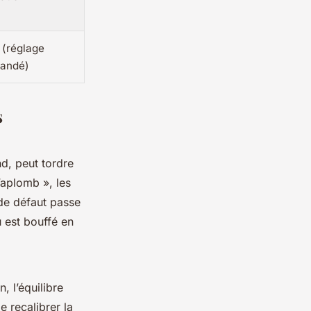
 (réglage
mandé)
s
nd, peut tordre
’aplomb », les
de défaut passe
 est bouffé en
, l’équilibre
 recalibrer la