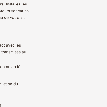
rs. Installez les
teurs varient en
e de votre kit
act avec les
 transmises au
 recommandée.
llation du
n