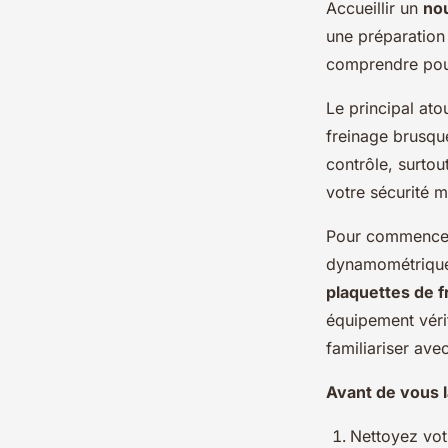
Accueillir un
no
une préparation 
comprendre pour
Le principal ato
freinage brusqu
contrôle, surtou
votre sécurité m
Pour commencer,
dynamométrique,
plaquettes de f
équipement véri
familiariser ave
Avant de vous l
Nettoyez vot