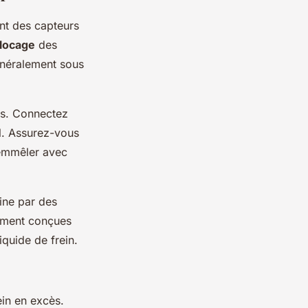
ant des capteurs
locage
des
généralement sous
is. Connectez
l. Assurez-vous
s’emmêler avec
ine par des
ement conçues
iquide de frein.
ein en excès.