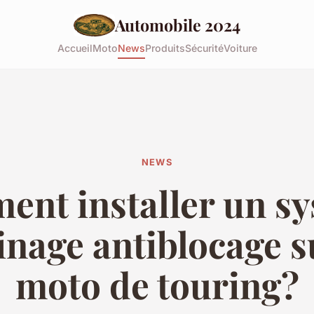
Automobile 2024
Accueil
Moto
News
Produits
Sécurité
Voiture
NEWS
nt installer un s
inage antiblocage 
moto de touring?