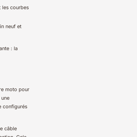
t les courbes
in neuf et
nte : la
tre moto pour
t une
e configurés
le câble