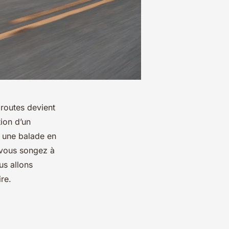
 routes devient
tion d’un
e une balade en
 vous songez à
us allons
re.