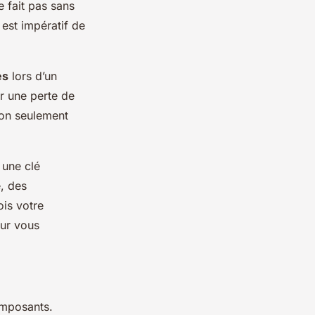
 fait pas sans
 est impératif de
es
lors d’un
r une perte de
non seulement
 une clé
, des
is votre
our vous
omposants.