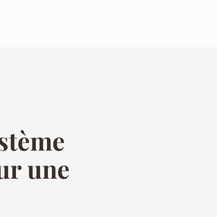
ystème
sur une